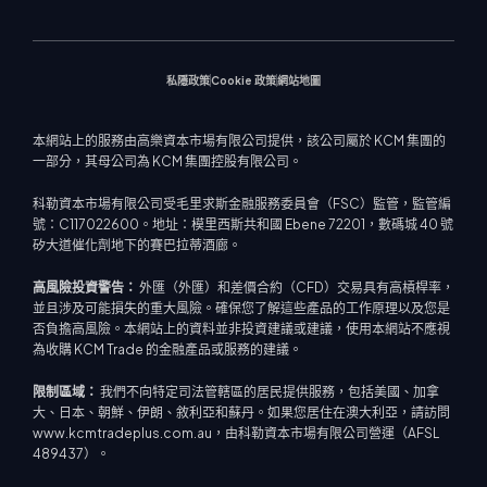
網路終端
交易通知
聯絡我們
影片庫
股票差價合約
市場新聞
私隱政策
Cookie 政策
網站地圖
本網站上的服務由高樂資本市場有限公司提供，該公司屬於 KCM 集團的
一部分，其母公司為 KCM 集團控股有限公司。
科勒資本市場有限公司受毛里求斯金融服務委員會（FSC）監管，監管編
號：C117022600。地址：模里西斯共和國 Ebene 72201，數碼城 40 號
矽大道催化劑地下的賽巴拉蒂酒廊。
高風險投資警告：
外匯（外匯）和差價合約（CFD）交易具有高槓桿率，
並且涉及可能損失的重大風險。確保您了解這些產品的工作原理以及您是
否負擔高風險。本網站上的資料並非投資建議或建議，使用本網站不應視
為收購 KCM Trade 的金融產品或服務的建議。
限制區域：
我們不向特定司法管轄區的居民提供服務，包括美國、加拿
大、日本、朝鮮、伊朗、敘利亞和蘇丹。如果您居住在澳大利亞，請訪問
www.kcmtradeplus.com.au，由科勒資本市場有限公司營運（AFSL
489437）。