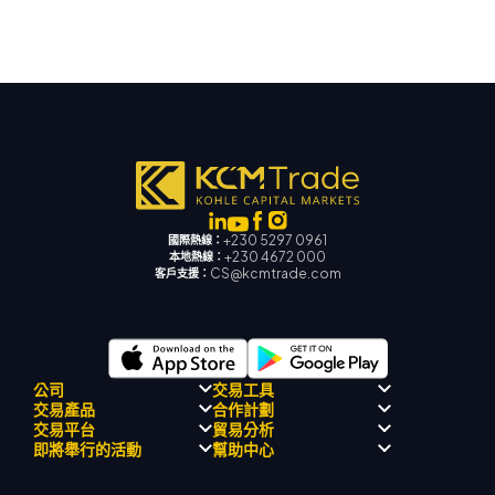
+230 5297 0961
國際熱線：
+230 4672 000
本地熱線：
CS@kcmtrade.com
客戶支援：
公司
交易工具
交易產品
合作計劃
監理合規性
人工智能導師
交易平台
貿易分析
關於
信號中心
外匯
介紹經紀人計劃
即將舉行的活動
幫助中心
飄移隊
經濟日曆
貴金屬
MetaTrader 4
市場分析團隊
公司理念
MT4 EA 支援
能源與大宗商品
MetaTrader 5
即將舉行研討會
熱門問題
公司新聞
交易計算器
股票指數