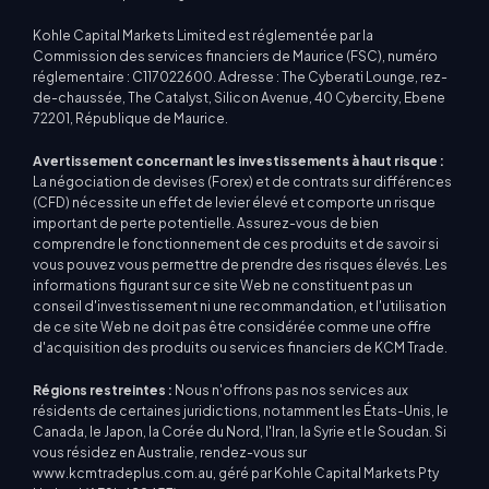
Kohle Capital Markets Limited est réglementée par la
Commission des services financiers de Maurice (FSC), numéro
réglementaire : C117022600. Adresse : The Cyberati Lounge, rez-
de-chaussée, The Catalyst, Silicon Avenue, 40 Cybercity, Ebene
72201, République de Maurice.
Avertissement concernant les investissements à haut risque :
La négociation de devises (Forex) et de contrats sur différences
(CFD) nécessite un effet de levier élevé et comporte un risque
important de perte potentielle. Assurez-vous de bien
comprendre le fonctionnement de ces produits et de savoir si
vous pouvez vous permettre de prendre des risques élevés. Les
informations figurant sur ce site Web ne constituent pas un
conseil d'investissement ni une recommandation, et l'utilisation
de ce site Web ne doit pas être considérée comme une offre
d'acquisition des produits ou services financiers de KCM Trade.
Régions restreintes :
Nous n'offrons pas nos services aux
résidents de certaines juridictions, notamment les États-Unis, le
Canada, le Japon, la Corée du Nord, l'Iran, la Syrie et le Soudan. Si
vous résidez en Australie, rendez-vous sur
www.kcmtradeplus.com.au, géré par Kohle Capital Markets Pty