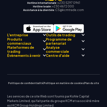
+230 5297 0961
Hotline internationale :
+230 4672 000
Hotline locale :
CS@kcmtrade.com
Assistance à la clientèle :
L'entreprise
Outils de trading
Produits
Programme de
Conformité réglementaire
commerciaux
partenariat
Mentor
AI
À propos de
Centre de signalisation
Plateformes de
Analyse
L'équipe
Drift
commerciale KCM
Forex
trading
Présentation du
commerciale
Philosophie d'entreprise
Calendrier économique
Métaux précieux
programme Broker
Évènements à venir
Centre d'aide
Actualités de l'entreprise
Assistance EA pour MT4
Énergies
MetaTrader 4
Équipe d'analystes de
Galerie vidéo
Calculateur de trading
Indices boursiers
MetaTrader 5
marché
Prochains séminaires
Centre d'enseignement
CFD sur actions
| WebTrader
Avis commerciaux
Nous contacter
Actualités du marché
Politique de confidentialité
Politique en matière de cookies
Plan du site
Les services de ce site Web sont fournis par Kohle Capital
Markets Limited, qui fait partie du groupe KCM et sa société mère
est KCM Group Holdings Limited.