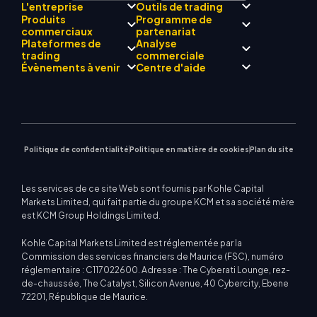
L'entreprise
Outils de trading
Produits
Programme de
Conformité réglementaire
commerciaux
partenariat
Mentor
AI
À propos de
Centre de signalisation
Plateformes de
Analyse
L'équipe
Drift
commerciale KCM
Forex
trading
Présentation du
commerciale
Philosophie d'entreprise
Calendrier économique
Métaux précieux
programme Broker
Évènements à venir
Centre d'aide
Actualités de l'entreprise
Assistance EA pour MT4
Énergies
MetaTrader 4
Équipe d'analystes de
Galerie vidéo
Calculateur de trading
Indices boursiers
MetaTrader 5
marché
Prochains séminaires
Centre d'enseignement
CFD sur actions
| WebTrader
Avis commerciaux
Nous contacter
Actualités du marché
Politique de confidentialité
Politique en matière de cookies
Plan du site
Les services de ce site Web sont fournis par Kohle Capital
Markets Limited, qui fait partie du groupe KCM et sa société mère
est KCM Group Holdings Limited.
Kohle Capital Markets Limited est réglementée par la
Commission des services financiers de Maurice (FSC), numéro
réglementaire : C117022600. Adresse : The Cyberati Lounge, rez-
de-chaussée, The Catalyst, Silicon Avenue, 40 Cybercity, Ebene
72201, République de Maurice.