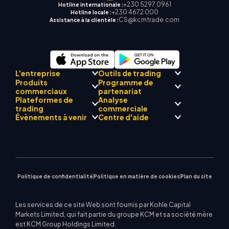
+230 5297 0961
Hotline internationale :
+230 4672 000
Hotline locale :
CS@kcmtrade.com
Assistance à la clientèle :
L'entreprise
Outils de trading
Produits
Programme de
Conformité réglementaire
commerciaux
partenariat
Mentor
AI
À propos de
Centre de signalisation
Plateformes de
Analyse
L'équipe
Drift
commerciale KCM
Forex
trading
Présentation du
commerciale
Philosophie d'entreprise
Calendrier économique
Métaux précieux
programme Broker
Évènements à venir
Centre d'aide
Actualités de l'entreprise
Assistance EA pour MT4
Énergies
MetaTrader 4
Équipe d'analystes de
Galerie vidéo
Calculateur de trading
Indices boursiers
MetaTrader 5
marché
Prochains séminaires
Centre d'enseignement
CFD sur actions
| WebTrader
Avis commerciaux
Nous contacter
Actualités du marché
Politique de confidentialité
Politique en matière de cookies
Plan du site
Les services de ce site Web sont fournis par Kohle Capital
Markets Limited, qui fait partie du groupe KCM et sa société mère
est KCM Group Holdings Limited.