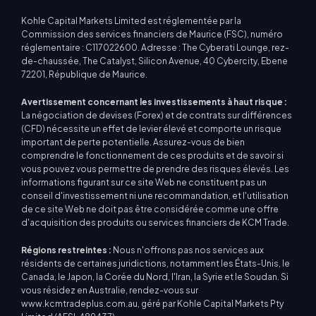
Kohle Capital Markets Limited est réglementée par la
Commission des services financiers de Maurice (FSC), numéro
réglementaire : C117022600. Adresse : The Cyberati Lounge, rez-
de-chaussée, The Catalyst, Silicon Avenue, 40 Cybercity, Ebene
72201, République de Maurice.
Avertissement concernant les investissements à haut risque :
La négociation de devises (Forex) et de contrats sur différences
(CFD) nécessite un effet de levier élevé et comporte un risque
important de perte potentielle. Assurez-vous de bien
comprendre le fonctionnement de ces produits et de savoir si
vous pouvez vous permettre de prendre des risques élevés. Les
informations figurant sur ce site Web ne constituent pas un
conseil d'investissement ni une recommandation, et l'utilisation
de ce site Web ne doit pas être considérée comme une offre
d'acquisition des produits ou services financiers de KCM Trade.
Régions restreintes :
Nous n'offrons pas nos services aux
résidents de certaines juridictions, notamment les États-Unis, le
Canada, le Japon, la Corée du Nord, l'Iran, la Syrie et le Soudan. Si
vous résidez en Australie, rendez-vous sur
www.kcmtradeplus.com.au, géré par Kohle Capital Markets Pty