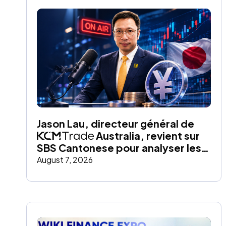
Jason Lau, directeur général de 
 Australia, revient sur 
SBS Cantonese pour analyser les 
tendances du yen et leur impact 
August 7, 2026
sur les marchés mondiaux