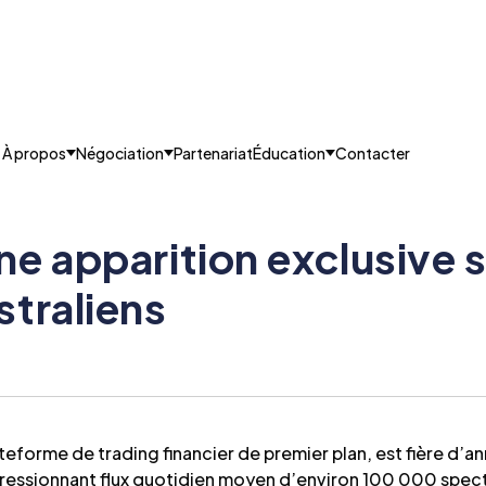
À propos
Négociation
Partenariat
Éducation
Contacter
ne apparition exclusive s
straliens
eforme de trading financier de premier plan, est fière d’ann
mpressionnant flux quotidien moyen d’environ 100 000 spec