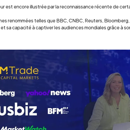
 est encore illustrée par la reconnaissance récente de certa
ormes renommées telles que BBC, CNBC, Reuters, Bloomberg, 
t sa capacité à captiver les audiences mondiales grâce à son