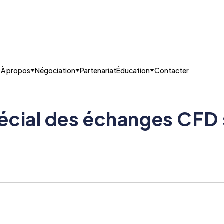
À propos
Négociation
Partenariat
Éducation
Contacter
écial des échanges CFD s