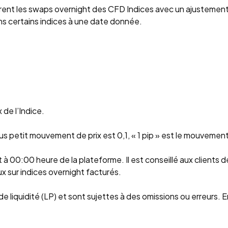
trent les swaps overnight des CFD Indices avec un ajustemen
s certains indices à une date donnée.
 de l’Indice.
us petit mouvement de prix est 0,1, « 1 pip » est le mouvement
t à 00:00 heure de la plateforme. Il est conseillé aux clients 
x sur indices overnight facturés.
e liquidité (LP) et sont sujettes à des omissions ou erreurs. 