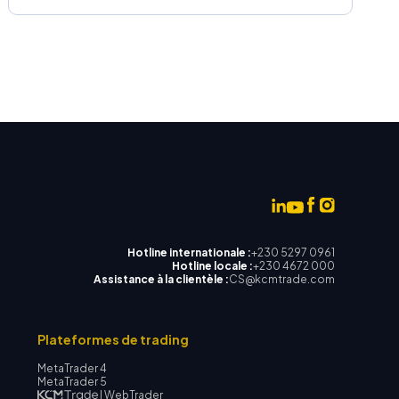
Hotline internationale :
+230 5297 0961
Hotline locale :
+230 4672 000
Assistance à la clientèle :
CS@kcmtrade.com
Plateformes de trading
MetaTrader 4
MetaTrader 5
| WebTrader