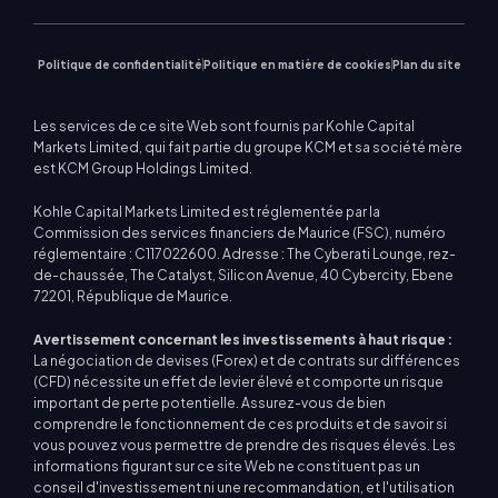
Actualités du marché
Politique de confidentialité
Politique en matière de cookies
Plan du site
Les services de ce site Web sont fournis par Kohle Capital
Markets Limited, qui fait partie du groupe KCM et sa société mère
est KCM Group Holdings Limited.
Kohle Capital Markets Limited est réglementée par la
Commission des services financiers de Maurice (FSC), numéro
réglementaire : C117022600. Adresse : The Cyberati Lounge, rez-
de-chaussée, The Catalyst, Silicon Avenue, 40 Cybercity, Ebene
72201, République de Maurice.
Avertissement concernant les investissements à haut risque :
La négociation de devises (Forex) et de contrats sur différences
(CFD) nécessite un effet de levier élevé et comporte un risque
important de perte potentielle. Assurez-vous de bien
comprendre le fonctionnement de ces produits et de savoir si
vous pouvez vous permettre de prendre des risques élevés. Les
informations figurant sur ce site Web ne constituent pas un
conseil d'investissement ni une recommandation, et l'utilisation