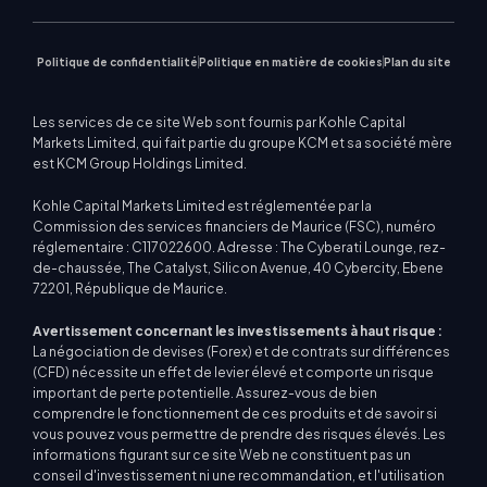
Actualités du marché
Politique de confidentialité
Politique en matière de cookies
Plan du site
Les services de ce site Web sont fournis par Kohle Capital
Markets Limited, qui fait partie du groupe KCM et sa société mère
est KCM Group Holdings Limited.
Kohle Capital Markets Limited est réglementée par la
Commission des services financiers de Maurice (FSC), numéro
réglementaire : C117022600. Adresse : The Cyberati Lounge, rez-
de-chaussée, The Catalyst, Silicon Avenue, 40 Cybercity, Ebene
72201, République de Maurice.
Avertissement concernant les investissements à haut risque :
La négociation de devises (Forex) et de contrats sur différences
(CFD) nécessite un effet de levier élevé et comporte un risque
important de perte potentielle. Assurez-vous de bien
comprendre le fonctionnement de ces produits et de savoir si
vous pouvez vous permettre de prendre des risques élevés. Les
informations figurant sur ce site Web ne constituent pas un
conseil d'investissement ni une recommandation, et l'utilisation