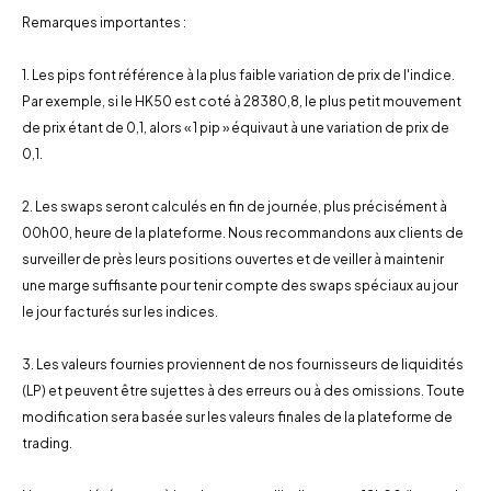
Remarques importantes :
1. Les pips font référence à la plus faible variation de prix de l'indice.
Par exemple, si le HK50 est coté à 28380,8, le plus petit mouvement
de prix étant de 0,1, alors « 1 pip » équivaut à une variation de prix de
0,1.
2. Les swaps seront calculés en fin de journée, plus précisément à
00h00, heure de la plateforme. Nous recommandons aux clients de
surveiller de près leurs positions ouvertes et de veiller à maintenir
une marge suffisante pour tenir compte des swaps spéciaux au jour
le jour facturés sur les indices.
3. Les valeurs fournies proviennent de nos fournisseurs de liquidités
(LP) et peuvent être sujettes à des erreurs ou à des omissions. Toute
modification sera basée sur les valeurs finales de la plateforme de
trading.