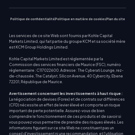
Actualités du marché
Politique de confidentialité
Politique en matière de cookies
Plan du site
Les services de ce site Web sont fournis par Kohle Capital
Markets Limited, qui fait partie du groupe KCM et sa société mère
est KCM Group Holdings Limited.
Kohle Capital Markets Limited est réglementée par la
Commission des services financiers de Maurice (FSC), numéro
réglementaire : C117022600. Adresse : The Cyberati Lounge, rez-
de-chaussée, The Catalyst, Silicon Avenue, 40 Cybercity, Ebene
72201, République de Maurice.
Avertissement concernant les investissements à haut risque :
La négociation de devises (Forex) et de contrats sur différences
(CFD) nécessite un effet de levier élevé et comporte un risque
important de perte potentielle. Assurez-vous de bien
comprendre le fonctionnement de ces produits et de savoir si
vous pouvez vous permettre de prendre des risques élevés. Les
informations figurant sur ce site Web ne constituent pas un
conseil d'investissement ni une recommandation, et l'utilisation