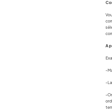
Co
Vou
com
sél
com
A 
Exa
-Ma
-La
-On
ord
ter