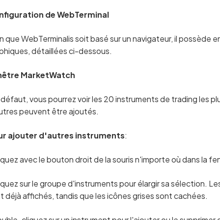
nfiguration de WebTerminal
n que WebTerminalis soit basé sur un navigateur, il possède e
phiques, détaillées ci-dessous.
nêtre MarketWatch
 défaut, vous pourrez voir les 20 instruments de trading les p
utres peuvent être ajoutés.
r ajouter d'autres instruments
:
iquez avec le bouton droit de la souris n'importe où dans la 
iquez sur le groupe d'instruments pour élargir sa sélection. L
t déjà affichés, tandis que les icônes grises sont cachées.
uble-cliquez sur un instrument pour l'ajouter ou le supprime