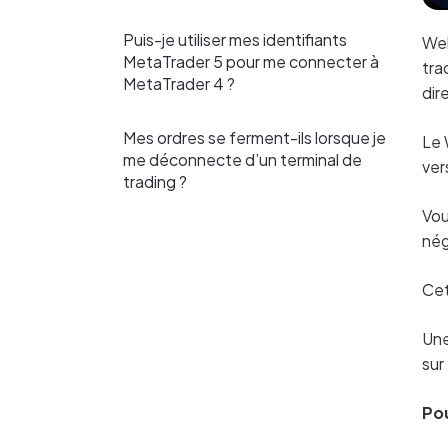
Puis-je utiliser mes identifiants
Web
MetaTrader 5 pour me connecter à
tra
MetaTrader 4 ?
dir
Mes ordres se ferment-ils lorsque je
Le 
me déconnecte d’un terminal de
ver
trading ?
Vou
nég
Cet
Une
sur
Po