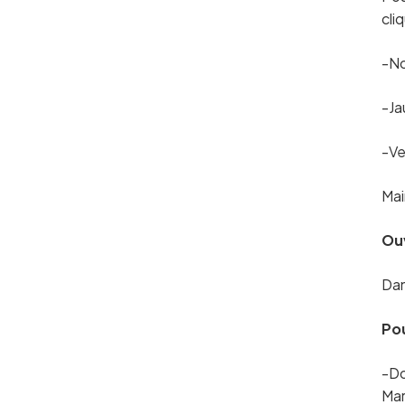
cli
-No
-Ja
-Ve
Mai
Ou
Dan
Pou
-Do
Ma