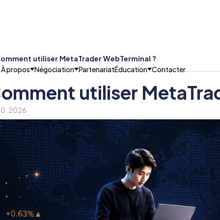
omment utiliser MetaTrader WebTerminal ?
À propos
Négociation
Partenariat
Éducation
Contacter
omment utiliser MetaTra
 30, 2026