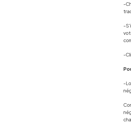
-Ch
tra
-S'
vot
com
-Cl
Po
-Lo
nég
Con
nég
cha