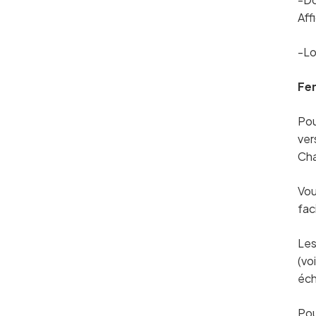
Aff
-Lo
Fe
Pou
ver
Ch
Vou
fac
Les
(vo
éch
Pou