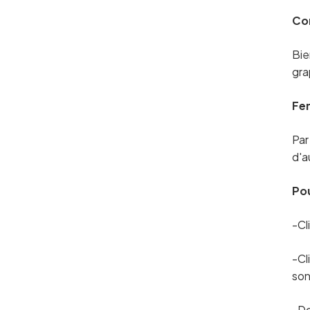
Co
Bie
gra
Fe
Par
d'a
Pou
-Cl
-Cl
son
-Do