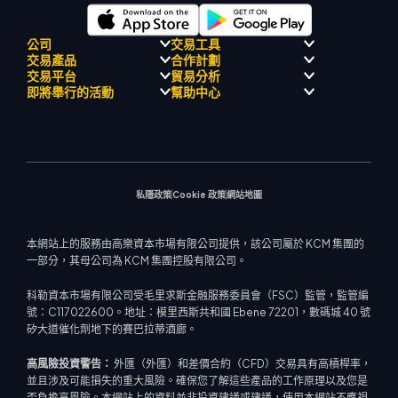
公司
交易工具
交易產品
合作計劃
監理合規性
人工智能導師
交易平台
貿易分析
關於
信號中心
外匯
介紹經紀人計劃
即將舉行的活動
幫助中心
飄移隊
經濟日曆
貴金屬
MetaTrader 4
市場分析團隊
公司理念
MT4 EA 支援
能源與大宗商品
MetaTrader 5
即將舉行研討會
熱門問題
公司新聞
交易計算器
股票指數
網路終端
交易通知
聯絡我們
影片庫
股票差價合約
市場新聞
私隱政策
Cookie 政策
網站地圖
本網站上的服務由高樂資本市場有限公司提供，該公司屬於 KCM 集團的
一部分，其母公司為 KCM 集團控股有限公司。
科勒資本市場有限公司受毛里求斯金融服務委員會（FSC）監管，監管編
號：C117022600。地址：模里西斯共和國 Ebene 72201，數碼城 40 號
矽大道催化劑地下的賽巴拉蒂酒廊。
高風險投資警告：
外匯（外匯）和差價合約（CFD）交易具有高槓桿率，
並且涉及可能損失的重大風險。確保您了解這些產品的工作原理以及您是
否負擔高風險。本網站上的資料並非投資建議或建議，使用本網站不應視