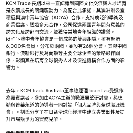
KCM Trade 長期以來一直認識到國際文化交流與人才培育
是永續成長的關鍵驅動力。為配合此承諾，其澳洲辦公室
積極與澳中青年協會（ACYA）合作，支持廣泛的學術及
商業倡議。透過多元合作，公司促進兩國青年間有意義的
跨文化及跨部門交流，並獲得當地青年組織的讚譽。
id=“”>澳中青年協會是一個成熟的雙邊組織，擁有超過
6,000名會員，分布於兩國，並設有26個分會。其與中國
銀行、澳新銀行及葛蘭頓等主要全球企業的策略夥伴關
係，彰顯其在培育全球優秀人才及促進機構合作方面的影
響力。
去年，KCM Trade Australia董事總經理Jason Lau受邀作
為嘉賓講者，參加由ACYA主辦的職涯展望研討會，與德
勤與普華永道的領導者一同討論「個人品牌與全球職涯機
會」。劉氏分享了在日益全球化經濟中建立專業韌性及提
升市場競爭力的實務見解。