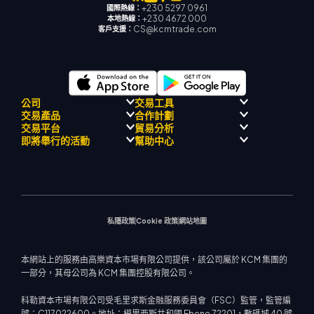
+230 5297 0961
國際熱線：
+230 4672 000
本地熱線：
CS@kcmtrade.com
客戶支援：
公司
交易工具
交易產品
合作計劃
監理合規性
人工智能導師
交易平台
貿易分析
關於
信號中心
外匯
介紹經紀人計劃
即將舉行的活動
幫助中心
飄移隊
經濟日曆
貴金屬
MetaTrader 4
市場分析團隊
公司理念
MT4 EA 支援
能源與大宗商品
MetaTrader 5
即將舉行研討會
熱門問題
公司新聞
交易計算器
股票指數
網路終端
交易通知
聯絡我們
影片庫
股票差價合約
市場新聞
私隱政策
Cookie 政策
網站地圖
本網站上的服務由高樂資本市場有限公司提供，該公司屬於 KCM 集團的
一部分，其母公司為 KCM 集團控股有限公司。
科勒資本市場有限公司受毛里求斯金融服務委員會（FSC）監管，監管編
號：C117022600。地址：模里西斯共和國 Ebene 72201，數碼城 40 號