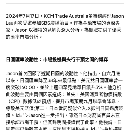
2024年7月17日，KCM Trade Australia董事總經理Jason
Lau再次受邀參加SBS廣播節目。作為金融市場的資深專
家，Jason 以獨特的見解與深入分析，為聽眾提供了優秀
的匯率市場分析。
日圓匯率波動性：市場投機與央行干預之間的博弈
Jason首次回顧了近期日圓的波動性。他指出，自六月底
以來，日圓匯率降至38年來最低點，美元兌日圓匯率曾一
度突破160.00，並於上週四罕見地單日飆升3%。他分析
此波動主要由兩個因素造成：首先，美國消費者物價指數
（CPI）數據低於預期，提升市場預期九月聯準會降息，
導致美元貶值;第二，日本當局疑似介入以抑制日圓過度貶
值。 id=“”>Jason進一步指出，雖然日本財務省官員未直
接承認市場干預，但其聲明間接證實了此事。他強調，日
圓走弱已偏離基本面，原因是市場投機。 id=“”>為維持國