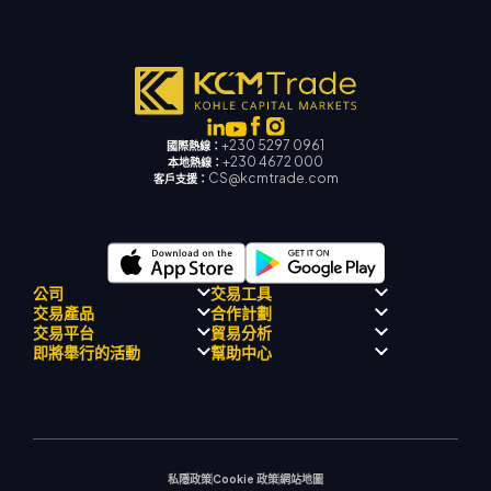
+230 5297 0961
國際熱線：
+230 4672 000
本地熱線：
CS@kcmtrade.com
客戶支援：
公司
交易工具
交易產品
合作計劃
監理合規性
人工智能導師
交易平台
貿易分析
關於
信號中心
外匯
介紹經紀人計劃
即將舉行的活動
幫助中心
飄移隊
經濟日曆
貴金屬
MetaTrader 4
市場分析團隊
公司理念
MT4 EA 支援
能源與大宗商品
MetaTrader 5
即將舉行研討會
熱門問題
公司新聞
交易計算器
股票指數
網路終端
交易通知
聯絡我們
影片庫
股票差價合約
市場新聞
私隱政策
Cookie 政策
網站地圖