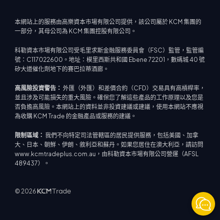
本網站上的服務由高樂資本市場有限公司提供，該公司屬於 KCM 集團的
一部分，其母公司為 KCM 集團控股有限公司。
科勒資本市場有限公司受毛里求斯金融服務委員會（FSC）監管，監管編
號：C117022600。地址：模里西斯共和國 Ebene 72201，數碼城 40 號
矽大道催化劑地下的賽巴拉蒂酒廊。
高風險投資警告：
外匯（外匯）和差價合約（CFD）交易具有高槓桿率，
並且涉及可能損失的重大風險。確保您了解這些產品的工作原理以及您是
否負擔高風險。本網站上的資料並非投資建議或建議，使用本網站不應視
為收購 KCM Trade 的金融產品或服務的建議。
限制區域：
我們不向特定司法管轄區的居民提供服務，包括美國、加拿
大、日本、朝鮮、伊朗、敘利亞和蘇丹。如果您居住在澳大利亞，請訪問
www.kcmtradeplus.com.au，由科勒資本市場有限公司營運（AFSL
489437）。
© 2026