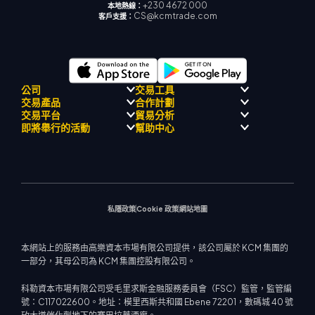
+230 4672 000
本地熱線：
CS@kcmtrade.com
客戶支援：
公司
交易工具
交易產品
合作計劃
監理合規性
人工智能導
交易平台
貿易分析
關於
師
外匯
介紹經紀人計劃
即將舉行的活動
幫助中心
飄移隊
信號中心
貴金屬
MetaTrader 4
市場分析團隊
公司理念
經濟日曆
能源與大宗商品
MetaTrader 5
即將舉行研討會
熱門問題
公司新聞
MT4 EA 支援
股票指數
網路終端
交易通知
聯絡我們
影片庫
交易計算器
股票差價合約
市場新聞
私隱政策
Cookie 政策
網站地圖
本網站上的服務由高樂資本市場有限公司提供，該公司屬於 KCM 集團的
一部分，其母公司為 KCM 集團控股有限公司。
科勒資本市場有限公司受毛里求斯金融服務委員會（FSC）監管，監管編
號：C117022600。地址：模里西斯共和國 Ebene 72201，數碼城 40 號