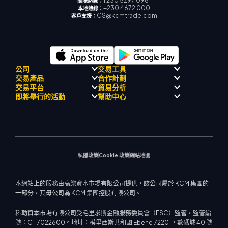
+230 5297 0961
國際熱線：
+230 4672 000
本地熱線：
CS@kcmtrade.com
客戶支援：
公司
交易工具
交易產品
合作計劃
監理合規性
人工智能導師
交易平台
貿易分析
關於
信號中心
外匯
介紹經紀人計劃
即將舉行的活動
幫助中心
飄移隊
經濟日曆
貴金屬
MetaTrader 4
市場分析團隊
公司理念
MT4 EA 支援
能源與大宗商品
MetaTrader 5
即將舉行研討會
熱門問題
公司新聞
交易計算器
股票指數
網路終端
交易通知
聯絡我們
影片庫
股票差價合約
市場新聞
私隱政策
Cookie 政策
網站地圖
本網站上的服務由高樂資本市場有限公司提供，該公司屬於 KCM 集團的
一部分，其母公司為 KCM 集團控股有限公司。
科勒資本市場有限公司受毛里求斯金融服務委員會（FSC）監管，監管編
號：C117022600。地址：模里西斯共和國 Ebene 72201，數碼城 40 號