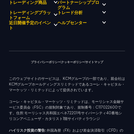
パートナーシッププロ
トレーディング商品
規制コンプライアンス
グラム
KCMトレード AI メンター
KCMトレードについて
KCM トレードシグナルセンタ
トレーディングプラッ
トレード分析
外国為替
KCM トレードドリフトチーム
ー
貴金属
トフォーム
ブローカープログラムの紹介
企業理念
経済カレンダー
エネルギー
近日開催予定のイベン
ヘルプセンター
マーケットアナリストチーム
企業ニュース
EA サポート (MT4)
株式インデックス
メタトレーダー 4
ト
ビデオギャラリー
トレーディングカリキュレー
株式CFD
メタトレーダー 5
教育センター
ター
KCM トレードウェブトレーダ
お問い合わせ
今後のセミナー
ー
トレード通知
マーケットニュース
プライバシーポリシー
クッキーポリシー
サイトマップ
このウェブサイトのサービスは、KCMグループの一部であり、親会社は
KCMグループホールディングスリミテッドであるコーレ・キャピタル・
マーケッツ・リミテッドによって提供されています。
コーレ・キャピタル・マーケッツ・リミテッドは、モーリシャス金融サ
ービス委員会（FSC）の規制対象であり、規制番号：C117022600で
す。住所:モーリシャス共和国エベネ72201号サイバーシティ40番地シ
リコンアベニューザ・カタリスト1階サイバティラウンジ
ハイリスク投資の警告:
外国為替（FX）および差金決済取引（CFD）の