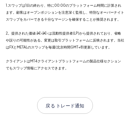
1.スワップは1日の終わり、特に00:00のプラットフォーム時間に計算され
ます。顧客はオープンポジションを注意深く監視し、特別なオーバーナイト
スワップをカバーできる十分なマージンを確保することが推奨されます。
2。提供された価値 â€‹â€‹ は流動性提供者(LP)から提供されており、省略
や誤りの可能性がある。変更は取引プラットフォームに反映されます。当社
はFXとMETALのスワップを毎週(北京時間GMT+8)更新しています。
クライアントはMT4クライアントプラットフォームの製品仕様セクション
でもスワップ情報にアクセスできます。
戻る
トレード通知