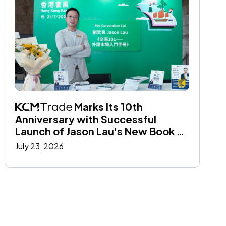
 Marks Its 10th 
Anniversary with Successful 
Launch of Jason Lau's New Book at 
the Hong Kong Book Fair
July 23, 2026