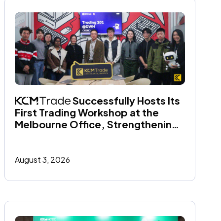
 Successfully Hosts Its 
First Trading Workshop at the 
Melbourne Office, Strengthening 
Its Commitment to Financial 
Education
August 3, 2026