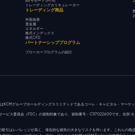
EA サポート (MT4)
トレーディングカリキュレーター
トレーディング商品
外国為替
貴金属
エネルギー
株式インデックス
株式CFD
パートナーシッププログラム
ブローカープログラムの紹介
社はKCMグループホールディングスリミテッドであるコーレ・キャピタル・マーケ
ビス委員会（FSC）の規制対象であり、規制番号：C117022600です。住所:モ
）の取引はレバレッジが高く、潜在的な損失の大きなリスクを伴います。これらの商