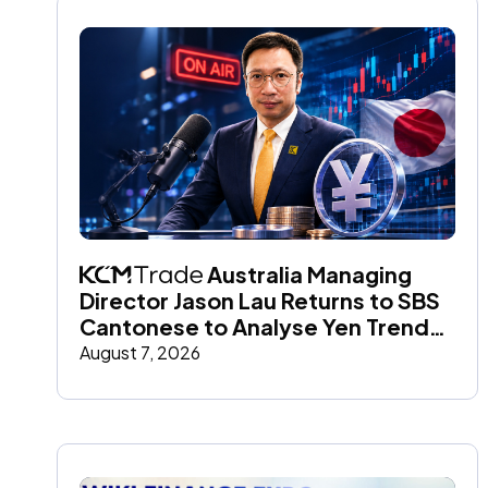
 Australia Managing 
Director Jason Lau Returns to SBS 
Cantonese to Analyse Yen Trends 
and Global Market Impact
August 7, 2026