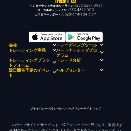
+230 5297 0961
インターナショナルホットライン:
+230 4672 000
ローカルホットライン:
CS@kcmtrade.com
カスタマーサポート:
会社
トレーディングツール
パートナーシッププロ
トレーディング商品
規制コンプライアンス
グラム
KCMトレード AI メンター
KCMトレードについて
KCM トレードシグナルセンタ
トレーディングプラッ
トレード分析
外国為替
KCM トレードドリフトチーム
ー
貴金属
トフォーム
ブローカープログラムの紹介
企業理念
経済カレンダー
エネルギー
近日開催予定のイベン
ヘルプセンター
マーケットアナリストチーム
企業ニュース
EA サポート (MT4)
株式インデックス
メタトレーダー 4
ト
ビデオギャラリー
トレーディングカリキュレー
株式CFD
メタトレーダー 5
教育センター
ター
KCM トレードウェブトレーダ
お問い合わせ
今後のセミナー
ー
トレード通知
マーケットニュース
プライバシーポリシー
クッキーポリシー
サイトマップ
このウェブサイトのサービスは、KCMグループの一部であり、親会社は
KCMグループホールディングスリミテッドであるコーレ・キャピタル・