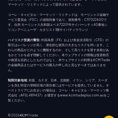
マーケッツ・リミテッドによって提供されています。
コーレ・キャピタル・マーケッツ・リミテッドは、モーリシャス金融サ
ービス委員会（FSC）の規制対象であり、規制番号：C117022600で
す。住所:モーリシャス共和国エベネ72201号サイバーシティ40番地シ
リコンアベニューザ・カタリスト1階サイバティラウンジ
ハイリスク投資の警告:
外国為替（FX）および差金決済取引（CFD）の
取引はレバレッジが高く、潜在的な損失の大きなリスクを伴います。こ
れらの商品がどのように機能するのか、そして高リスクを冒す余裕があ
るかどうかを必ず理解してください。本ウェブサイトの情報は投資助言
や推奨を目的としたものではなく、本ウェブサイトの利用をKCM Trade
の金融商品またはサービスの購入の申し出と見なすべきではありませ
ん。
制限対象地域:
米国、カナダ、日本、北朝鮮、イラン、シリア、スーダ
ンを含む特定の管轄区域の居住者にはサービスを提供していません。オ
ーストラリアにお住まいの場合は、コーレ・キャピタル・マーケッツ株
式会社（AFSL 489437）が運営するwww.kcmtradeplus.com.auをご
覧ください。
© 2026