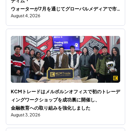
ティム・
ウォーターが7月を通じてグローバルメディアで市
August 4, 2026
場洞察を共有します
KCMトレードはメルボルンオフィスで初のトレーデ
ィングワークショップを成功裏に開催し、
金融教育への取り組みを強化しました
August 3, 2026