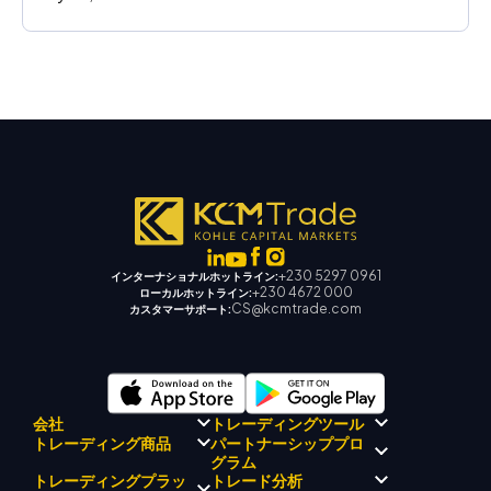
+230 5297 0961
インターナショナルホットライン:
+230 4672 000
ローカルホットライン:
CS@kcmtrade.com
カスタマーサポート:
会社
トレーディングツール
パートナーシッププロ
トレーディング商品
規制コンプライアンス
グラム
KCMトレード AI メンター
KCMトレードについて
KCM トレードシグナルセンタ
トレーディングプラッ
トレード分析
外国為替