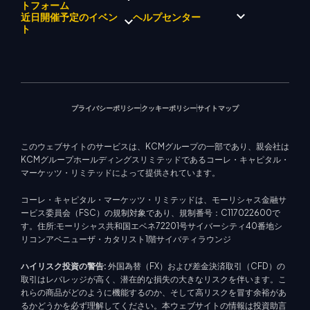
KCM トレードドリフトチーム
ー
貴金属
トフォーム
ブローカープログラムの紹介
企業理念
経済カレンダー
エネルギー
近日開催予定のイベン
ヘルプセンター
マーケットアナリストチーム
企業ニュース
EA サポート (MT4)
株式インデックス
メタトレーダー 4
ト
ビデオギャラリー
トレーディングカリキュレー
株式CFD
メタトレーダー 5
教育センター
ター
KCM トレードウェブトレーダ
お問い合わせ
今後のセミナー
ー
トレード通知
マーケットニュース
プライバシーポリシー
クッキーポリシー
サイトマップ
このウェブサイトのサービスは、KCMグループの一部であり、親会社は
KCMグループホールディングスリミテッドであるコーレ・キャピタル・
マーケッツ・リミテッドによって提供されています。
コーレ・キャピタル・マーケッツ・リミテッドは、モーリシャス金融サ
ービス委員会（FSC）の規制対象であり、規制番号：C117022600で
す。住所:モーリシャス共和国エベネ72201号サイバーシティ40番地シ
リコンアベニューザ・カタリスト1階サイバティラウンジ
ハイリスク投資の警告:
外国為替（FX）および差金決済取引（CFD）の
取引はレバレッジが高く、潜在的な損失の大きなリスクを伴います。こ
れらの商品がどのように機能するのか、そして高リスクを冒す余裕があ
るかどうかを必ず理解してください。本ウェブサイトの情報は投資助言