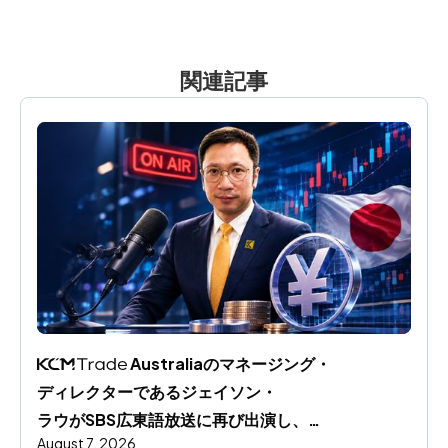
関連記事
 Australiaのマネージング・
ディレクターであるジェイソン・
ラウがSBS広東語放送に再び出演し、
August 7, 2026
円相場の動向と世界市場への影響を分析