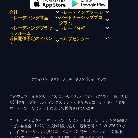
会社
トレーディングツール
パートナーシッププロ
トレーディング商品
規制コンプライアンス
グラム
KCMトレード AI メンター
KCMトレードについて
KCM トレードシグナルセンタ
トレーディングプラッ
トレード分析
外国為替
KCM トレードドリフトチーム
ー
貴金属
トフォーム
ブローカープログラムの紹介
企業理念
経済カレンダー
エネルギー
近日開催予定のイベン
ヘルプセンター
マーケットアナリストチーム
企業ニュース
EA サポート (MT4)
株式インデックス
メタトレーダー 4
ト
ビデオギャラリー
トレーディングカリキュレー
株式CFD
メタトレーダー 5
教育センター
ター
KCM トレードウェブトレーダ
お問い合わせ
今後のセミナー
ー
トレード通知
マーケットニュース
プライバシーポリシー
クッキーポリシー
サイトマップ
このウェブサイトのサービスは、KCMグループの一部であり、親会社は
KCMグループホールディングスリミテッドであるコーレ・キャピタル・
マーケッツ・リミテッドによって提供されています。
コーレ・キャピタル・マーケッツ・リミテッドは、モーリシャス金融サ
ービス委員会（FSC）の規制対象であり、規制番号：C117022600で
す。住所:モーリシャス共和国エベネ72201号サイバーシティ40番地シ
リコンアベニューザ・カタリスト1階サイバティラウンジ