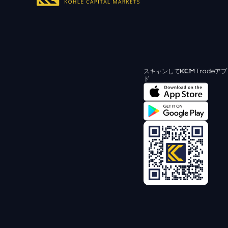
スキャンして
アプ
ド