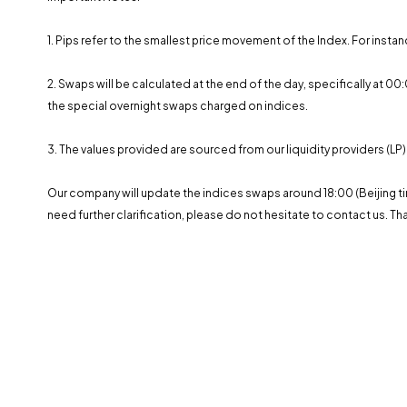
1. Pips refer to the smallest price movement of the Index. For instan
2. Swaps will be calculated at the end of the day, specifically at 
the special overnight swaps charged on indices.
3. The values ​​provided are sourced from our liquidity providers (LP
Our company will update the indices swaps around 18:00 (Beijing ti
need further clarification, please do not hesitate to contact us. Th