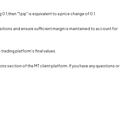
.1,then "1 pip" is equivalent to a price change of 0.1.
sitions and ensure sufficient margin is maintained to account for
trading platform's final values.
s section of the MT client platform. If you have any questions or