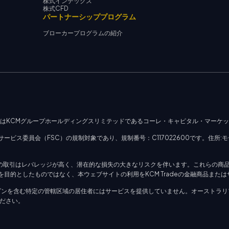
株式インデックス
株式CFD
パートナーシッププログラム
ブローカープログラムの紹介
社はKCMグループホールディングスリミテッドであるコーレ・キャピタル・マーケ
ビス委員会（FSC）の規制対象であり、規制番号：C117022600です。住所:モ
）の取引はレバレッジが高く、潜在的な損失の大きなリスクを伴います。これらの商
目的としたものではなく、本ウェブサイトの利用をKCM Tradeの金融商品また
ダンを含む特定の管轄区域の居住者にはサービスを提供していません。オーストラリ
覧ください。