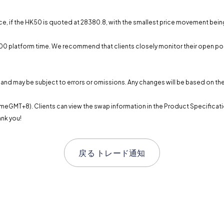
ce, if the HK50 is quoted at 28380.8, with the smallest price movement being 0
00:00 platform time. We recommend that clients closely monitor their open po
) and may be subject to errors or omissions. Any changes will be based on the 
meGMT+8). Clients can view the swap information in the Product Specification
ank you!
戻る
トレード通知