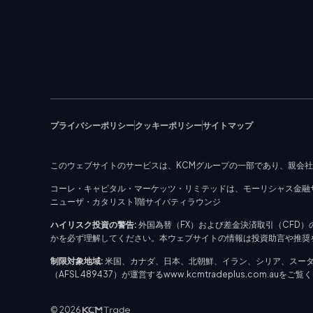
プライバシーポリシー
クッキーポリシー
サイトマップ
このウェブサイトのサービスは、KCMグループの一部であり、親会
コーレ・キャピタル・マーケッツ・リミテッドは、モーリシャス金融サー
ニューザ・カタリスト1階サイバティラウンジ
ハイリスク投資の警告:
外国為替（FX）および差金決済取引（CFD
かを必ず理解してください。本ウェブサイトの情報は投資助言や推奨を
制限対象地域:
米国、カナダ、日本、北朝鮮、イラン、シリア、スー
（AFSL 489437）が運営するwww.kcmtradeplus.com.auをご
© 2026