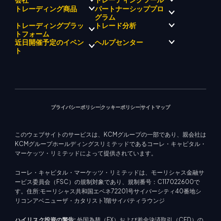
パートナーシッププロ
トレーディング商品
規制コンプライアンス
グラム
KCMトレード AI メンター
KCMトレードについて
KCM トレードシグナルセンタ
トレーディングプラッ
トレード分析
外国為替
KCM トレードドリフトチーム
ー
貴金属
トフォーム
ブローカープログラムの紹介
企業理念
経済カレンダー
エネルギー
近日開催予定のイベン
ヘルプセンター
マーケットアナリストチーム
企業ニュース
EA サポート (MT4)
株式インデックス
メタトレーダー 4
ト
ビデオギャラリー
トレーディングカリキュレー
株式CFD
メタトレーダー 5
教育センター
ター
KCM トレードウェブトレーダ
お問い合わせ
今後のセミナー
ー
トレード通知
マーケットニュース
プライバシーポリシー
クッキーポリシー
サイトマップ
このウェブサイトのサービスは、KCMグループの一部であり、親会社は
KCMグループホールディングスリミテッドであるコーレ・キャピタル・
マーケッツ・リミテッドによって提供されています。
コーレ・キャピタル・マーケッツ・リミテッドは、モーリシャス金融サ
ービス委員会（FSC）の規制対象であり、規制番号：C117022600で
す。住所:モーリシャス共和国エベネ72201号サイバーシティ40番地シ
リコンアベニューザ・カタリスト1階サイバティラウンジ
ハイリスク投資の警告:
外国為替（FX）および差金決済取引（CFD）の