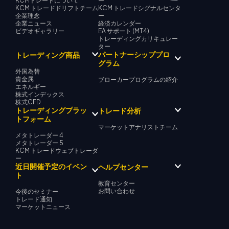
KCMトレードについて
ー
KCM トレードドリフトチーム
KCM トレードシグナルセンタ
企業理念
ー
企業ニュース
経済カレンダー
ビデオギャラリー
EA サポート (MT4)
トレーディングカリキュレー
ター
パートナーシッププロ
トレーディング商品
グラム
外国為替
貴金属
ブローカープログラムの紹介
エネルギー
株式インデックス
株式CFD
トレーディングプラッ
トレード分析
トフォーム
マーケットアナリストチーム
メタトレーダー 4
メタトレーダー 5
KCM トレードウェブトレーダ
ー
近日開催予定のイベン
ヘルプセンター
ト
教育センター
お問い合わせ
今後のセミナー
トレード通知
マーケットニュース