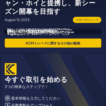
ャン・ホイと提携し、新シー
ズン開幕を目指す
August 15, 2025
スポンサーシップ
Marks Its 10th Anniversary
Sponsors Medway Golf Club
Joins Thai Lifestyle
Celebrates Its 10th
KCMトレードグローバルパートナーガラ
Corporate Video
市場アナリストとして最も満足感を感じるこ
KCMトレードが正式に巨大なビルボードを乗
with Successful Launch of Jason Lau's
for the Third Consecutive Year,
Community MUTEYOU and Monster Run
Anniversary with Exclusive Sailing
2025
とは何ですか?- ASK ティム エピソード06
っ取った
New Book at the Hong Kong Book Fair
Launching “Hole-in-One” Challenge
Bkk to Host Community Running Event
Sponsorship in Sydney
KCMトレードに関するその他の動画
今すぐ取引を始める
3つの簡単なステップで！
基本情報を入力してください
必要書類をアップロード