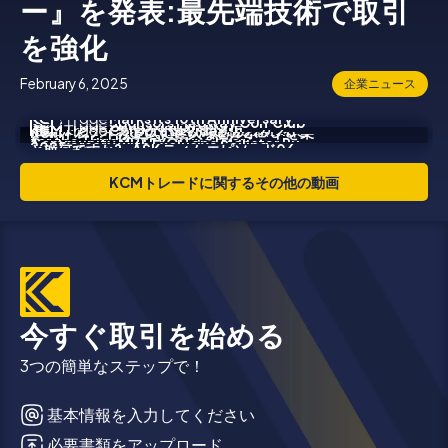
ー』を発表:最先端技術で取引
を強化
February 6, 2025
企業ニュース
Marks Its 10th Anniversary
Sponsors Medway Golf Club
Joins Thai Lifestyle
Celebrates Its 10th
KCMトレードグローバルパートナーガラ
Corporate Video
市場アナリストとして最も満足感を感じるこ
KCMトレードが正式に巨大なビルボードを乗
with Successful Launch of Jason Lau's
for the Third Consecutive Year,
Community MUTEYOU and Monster Run
Anniversary with Exclusive Sailing
2025
とは何ですか?- ASK ティム エピソード06
っ取った
New Book at the Hong Kong Book Fair
Launching “Hole-in-One” Challenge
Bkk to Host Community Running Event
Sponsorship in Sydney
KCMトレードに関するその他の動画
今すぐ取引を始める
3つの簡単なステップで！
基本情報を入力してください
必要書類をアップロード