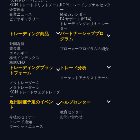
KCMトレードについて
ー
KCM トレードドリフトチーム
KCM トレードシグナルセンタ
企業理念
ー
企業ニュース
経済カレンダー
ビデオギャラリー
EA サポート (MT4)
トレーディングカリキュレー
ター
パートナーシッププロ
トレーディング商品
グラム
外国為替
貴金属
ブローカープログラムの紹介
エネルギー
株式インデックス
株式CFD
トレーディングプラッ
トレード分析
トフォーム
マーケットアナリストチーム
メタトレーダー 4
メタトレーダー 5
KCM トレードウェブトレーダ
ー
近日開催予定のイベン
ヘルプセンター
ト
教育センター
お問い合わせ
今後のセミナー
トレード通知
マーケットニュース