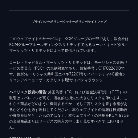
プライバシーポリシー
クッキーポリシー
サイトマップ
このウェブサイトのサービスは、KCMグループの一部であり、親会社は
KCMグループホールディングスリミテッドであるコーレ・キャピタル・
マーケッツ・リミテッドによって提供されています。
コーレ・キャピタル・マーケッツ・リミテッドは、モーリシャス金融サ
ービス委員会（FSC）の規制対象であり、規制番号：C117022600で
す。住所:モーリシャス共和国エベネ72201号サイバーシティ40番地シ
リコンアベニューザ・カタリスト1階サイバティラウンジ
ハイリスク投資の警告:
外国為替（FX）および差金決済取引（CFD）の
取引はレバレッジが高く、潜在的な損失の大きなリスクを伴います。こ
れらの商品がどのように機能するのか、そして高リスクを冒す余裕があ
るかどうかを必ず理解してください。本ウェブサイトの情報は投資助言
や推奨を目的としたものではなく、本ウェブサイトの利用をKCM Trade
の金融商品またはサービスの購入の申し出と見なすべきではありませ
ん。