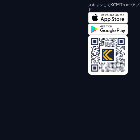
スキャンして
アプ
ド