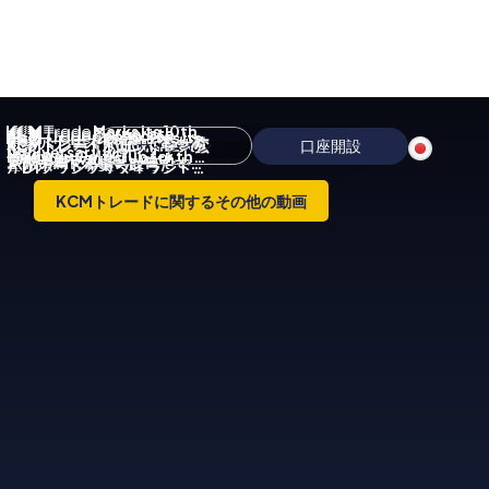
Marks Its 10th
Corporate
Sponsors
Celebrates Its
KCMトレードグローバルパー
市場アナリストとして最も満
KCMトレードが正式に巨大な
サインイン
口座開設
KCMトレードドリフトチーム
Anniversary with
Video
Medway Golf Club for the
10th Anniversary with
トナーガラ2025
足感を感じることは何ですか?
ビルボードを乗っ取った
がD1グランプリタイランドで
Successful Launch of
Third Consecutive Year,
Exclusive Sailing
- ASK ティム エピソード06
勝利を収め、競争心とチーム
Jason Lau's New Book at
Launching “Hole-in-One”
Sponsorship in Sydney
KCMトレードに関するその他の動画
ワークを披露
the Hong Kong Book Fair
Challenge