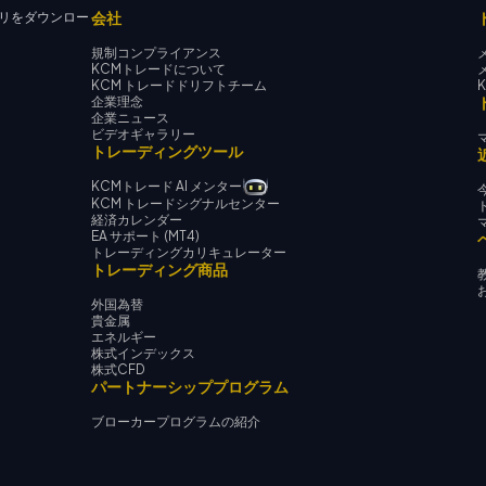
会社
リをダウンロー
規制コンプライアンス
KCMトレードについて
KCM トレードドリフトチーム
企業理念
企業ニュース
ビデオギャラリー
トレーディングツール
KCMトレード AI メンター
KCM トレードシグナルセンター
経済カレンダー
EA サポート (MT4)
トレーディングカリキュレーター
トレーディング商品
外国為替
貴金属
エネルギー
株式インデックス
株式CFD
パートナーシッププログラム
ブローカープログラムの紹介