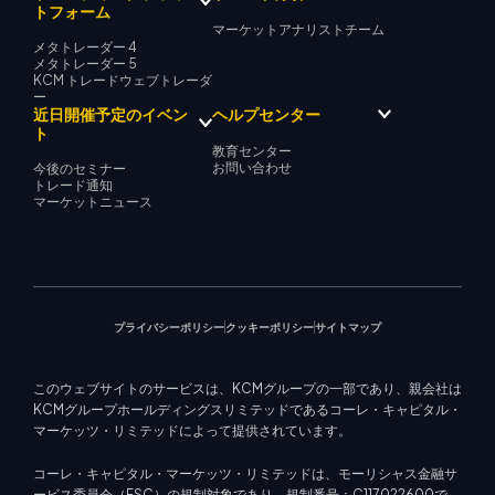
トフォーム
マーケットアナリストチーム
メタトレーダー 4
メタトレーダー 5
KCM トレードウェブトレーダ
ー
近日開催予定のイベン
ヘルプセンター
ト
教育センター
お問い合わせ
今後のセミナー
トレード通知
マーケットニュース
プライバシーポリシー
クッキーポリシー
サイトマップ
このウェブサイトのサービスは、KCMグループの一部であり、親会社は
KCMグループホールディングスリミテッドであるコーレ・キャピタル・
マーケッツ・リミテッドによって提供されています。
コーレ・キャピタル・マーケッツ・リミテッドは、モーリシャス金融サ
ービス委員会（FSC）の規制対象であり、規制番号：C117022600で