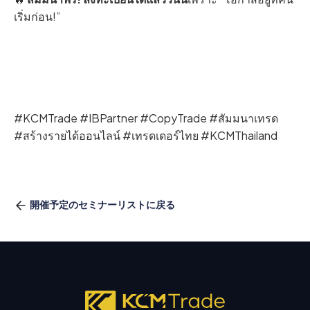
เริ่มก่อน!”
#KCMTrade #IBPartner #CopyTrade #สัมมนาเทรด
#สร้างรายได้ออนไลน์ #เทรดเดอร์ไทย #KCMThailand
開催予定のセミナーリストに戻る