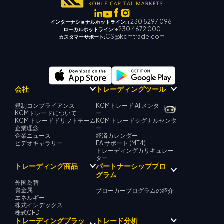
+230 5297 0961
インターナショナルホットライン:
+230 4672 000
ローカルホットライン:
CS@kcmtrade.com
カスタマーサポート:
会社
トレーディングツール
規制コンプライアンス
KCMトレード AI メンタ
KCMトレードについて
ー
KCM トレードドリフトチーム
KCM トレードシグナルセンタ
企業理念
ー
企業ニュース
経済カレンダー
ビデオギャラリー
EA サポート (MT4)
トレーディングカリキュレー
ター
パートナーシッププロ
トレーディング商品
グラム
外国為替
貴金属
ブローカープログラムの紹介
エネルギー
株式インデックス
株式CFD
トレーディングプラッ
トレード分析