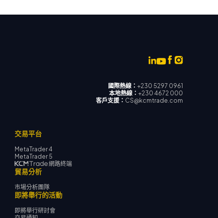
國際熱線：
+230 5297 0961
本地熱線：
+230 4672 000
客戶支援：
CS@kcmtrade.com
交易平台
MetaTrader 4
MetaTrader 5
網路終端
貿易分析
市場分析團隊
即將舉行的活動
即將舉行研討會
交易通知