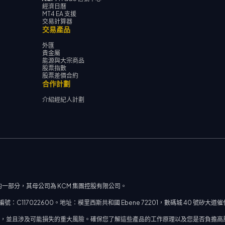
經濟日曆
MT4 EA 支援
交易計算器
交易產品
外匯
貴金屬
能源與大宗商品
股票指數
股票差價合約
合作計劃
介紹經紀人計劃
一部分，其母公司為 KCM 集團控股有限公司。
117022600。地址：模里西斯共和國 Ebene 72201，數碼城 40 號矽大
率，並且涉及可能損失的重大風險。確保您了解這些產品的工作原理以及您是否負擔高