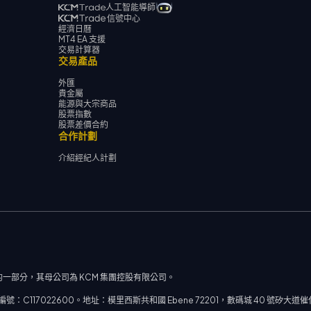
人工智能導師
信號中心
經濟日曆
MT4 EA 支援
交易計算器
交易產品
外匯
貴金屬
能源與大宗商品
股票指數
股票差價合約
合作計劃
介紹經紀人計劃
一部分，其母公司為 KCM 集團控股有限公司。
117022600。地址：模里西斯共和國 Ebene 72201，數碼城 40 號矽大