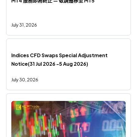
MT4 服務即將終止 — 敬請遷移至 MT5
July 31, 2026
Indices CFD Swaps Special Adjustment 
Notice(31 Jul 2026 -5 Aug 2026)
July 30, 2026