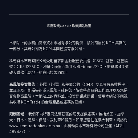
即將舉行研討會
熱門問題
公司新聞
交易計算器
股票指數
網路終端
交易通知
聯絡我們
影片庫
股票差價合約
市場新聞
私隱政策
Cookie 政策
網站地圖
本網站上的服務由高樂資本市場有限公司提供，該公司屬於 KCM 集團的
一部分，其母公司為 KCM 集團控股有限公司。
科勒資本市場有限公司受毛里求斯金融服務委員會（FSC）監管，監管編
號：C117022600。地址：模里西斯共和國 Ebene 72201，數碼城 40 號
矽大道催化劑地下的賽巴拉蒂酒廊。
高風險投資警告：
外匯（外匯）和差價合約（CFD）交易具有高槓桿率，
並且涉及可能損失的重大風險。確保您了解這些產品的工作原理以及您是
否負擔高風險。本網站上的資料並非投資建議或建議，使用本網站不應視
為收購 KCM Trade 的金融產品或服務的建議。
限制區域：
我們不向特定司法管轄區的居民提供服務，包括美國、加拿
大、日本、朝鮮、伊朗、敘利亞和蘇丹。如果您居住在澳大利亞，請訪問
www.kcmtradeplus.com.au，由科勒資本市場有限公司營運（AFSL
489437）。