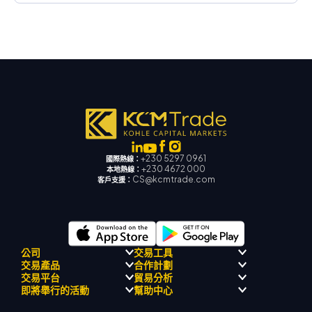
+230 5297 0961
國際熱線：
+230 4672 000
本地熱線：
CS@kcmtrade.com
客戶支援：
公司
交易工具
交易產品
合作計劃
監理合規性
人工智能導師
交易平台
貿易分析
關於
信號中心
外匯
介紹經紀人計劃
即將舉行的活動
幫助中心
飄移隊
經濟日曆
貴金屬
MetaTrader 4
市場分析團隊
公司理念
MT4 EA 支援
能源與大宗商品
MetaTrader 5