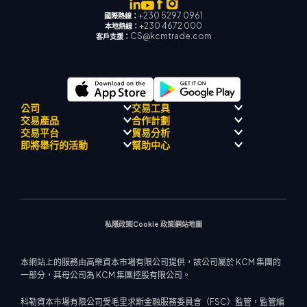
+230 5297 0961
國際熱線：
+230 4672 000
本地熱線：
CS@kcmtrade.com
客戶支援：
公司
交易工具
交易產品
合作計劃
監理合規性
人工智能導
交易平台
貿易分析
關於
師
外匯
介紹經紀人計劃
即將舉行的活動
幫助中心
飄移隊
信號中心
貴金屬
MetaTrader 4
市場分析團隊
公司理念
經濟日曆
能源與大宗商品
MetaTrader 5
即將舉行研討會
熱門問題
公司新聞
MT4 EA 支援
股票指數
網路終端
交易通知
聯絡我們
影片庫
交易計算器
股票差價合約
市場新聞
私隱政策
Cookie 政策
網站地圖
本網站上的服務由高樂資本市場有限公司提供，該公司屬於 KCM 集團的
一部分，其母公司為 KCM 集團控股有限公司。
科勒資本市場有限公司受毛里求斯金融服務委員會（FSC）監管，監管編