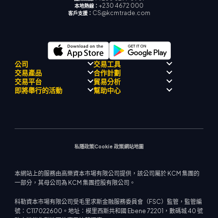
+230 4672 000
本地熱線：
CS@kcmtrade.com
客戶支援：
公司
交易工具
交易產品
合作計劃
監理合規性
人工智能導師
交易平台
貿易分析
關於
信號中心
外匯
介紹經紀人計劃
即將舉行的活動
幫助中心
飄移隊
經濟日曆
貴金屬
MetaTrader 4
市場分析團隊
公司理念
MT4 EA 支援
能源與大宗商品
MetaTrader 5
即將舉行研討會
熱門問題
公司新聞
交易計算器
股票指數
網路終端
交易通知
聯絡我們
影片庫
股票差價合約
市場新聞
私隱政策
Cookie 政策
網站地圖
本網站上的服務由高樂資本市場有限公司提供，該公司屬於 KCM 集團的
一部分，其母公司為 KCM 集團控股有限公司。
科勒資本市場有限公司受毛里求斯金融服務委員會（FSC）監管，監管編
號：C117022600。地址：模里西斯共和國 Ebene 72201，數碼城 40 號