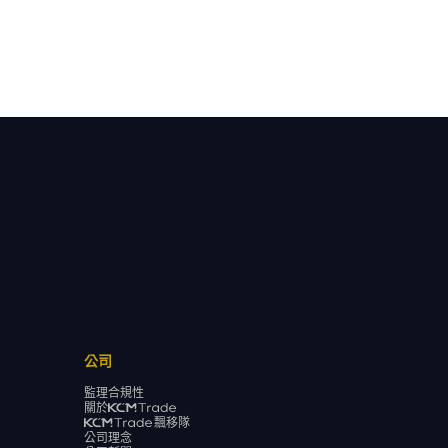
公司
監理合規性
關於
飄移隊
公司理念