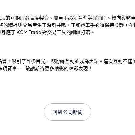
rade的財務理念高度契合。賽車手必須精準掌握油門、轉向與
“”>此外，漂移的精神與交易產生了深刻共鳴。正如賽車手必須保持冷
了 KCM Trade 對交易工具的細緻打磨。
在簽名會上吸引了許多目光，與粉絲互動並成為焦點。這次互動不僅加
續參加多項賽事——敬請期待更多精彩的精彩表現！
回到
公司新聞