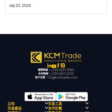
July 23, 2026
+230 5297 0961
國際熱線：
+230 4672 000
本地熱線：
CS@kcmtrade.com
客戶支援：
公司
交易工具
交易產品
合作計劃
監理合規性
人工智能導師