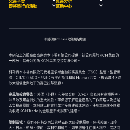
交易平台
貿易分析
關於
信號中心
外匯
介紹經紀人計劃
即將舉行的活動
幫助中心
飄移隊
經濟日曆
貴金屬
MetaTrader 4
市場分析團隊
公司理念
MT4 EA 支援
能源與大宗商品
MetaTrader 5
即將舉行研討會
熱門問題
公司新聞
交易計算器
股票指數
網路終端
交易通知
聯絡我們
影片庫
股票差價合約
市場新聞
私隱政策
Cookie 政策
網站地圖
本網站上的服務由高樂資本市場有限公司提供，該公司屬於 KCM 集團的
一部分，其母公司為 KCM 集團控股有限公司。
科勒資本市場有限公司受毛里求斯金融服務委員會（FSC）監管，監管編
號：C117022600。地址：模里西斯共和國 Ebene 72201，數碼城 40 號
矽大道催化劑地下的賽巴拉蒂酒廊。
高風險投資警告：
外匯（外匯）和差價合約（CFD）交易具有高槓桿率，
並且涉及可能損失的重大風險。確保您了解這些產品的工作原理以及您是
否負擔高風險。本網站上的資料並非投資建議或建議，使用本網站不應視
為收購 KCM Trade 的金融產品或服務的建議。
限制區域：
我們不向特定司法管轄區的居民提供服務，包括美國、加拿
大、日本、朝鮮、伊朗、敘利亞和蘇丹。如果您居住在澳大利亞，請訪問