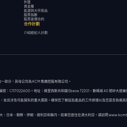
外匯
貴金屬
能源與大宗商品
股票指數
股票差價合約
合作計劃
介紹經紀人計劃
一部分，其母公司為 KCM 集團控股有限公司。
117022600。地址：模里西斯共和國 Ebene 72201，數碼城 40 號矽大
率，並且涉及可能損失的重大風險。確保您了解這些產品的工作原理以及您是否負擔高
本、朝鮮、伊朗、敘利亞和蘇丹。如果您居住在澳大利亞，請訪問 www.kcmtrade