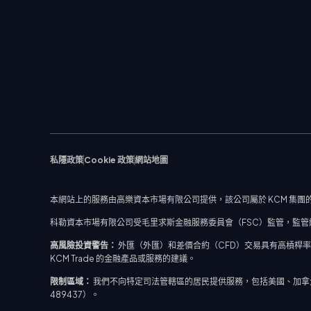
私隱政策
Cookie 政策
網站地圖
本網站上的服務由高樂資本市場有限公司提供，該公司屬於 KCM 集團的
科勒資本市場有限公司受毛里求斯金融服務委員會（FSC）監管，監管編號：C
高風險投資警告：
外匯（外匯）和差價合約（CFD）交易具有高槓桿
KCM Trade 的金融產品或服務的建議。
限制區域：
我們不向特定司法管轄區的居民提供服務，包括美國、加拿大、日
489437）。