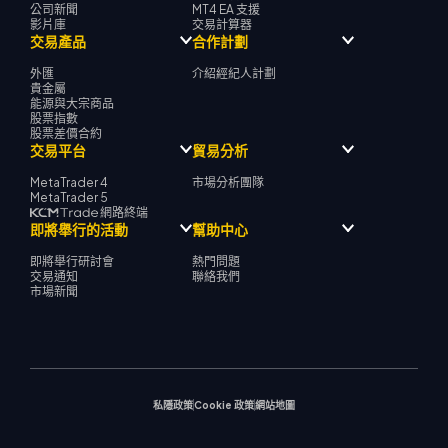
公司新聞
MT4 EA 支援
影片庫
交易計算器
交易產品
合作計劃
外匯
介紹經紀人計劃
貴金屬
能源與大宗商品
股票指數
股票差價合約
交易平台
貿易分析
MetaTrader 4
市場分析團隊
MetaTrader 5
網路終端
即將舉行的活動
幫助中心
即將舉行研討會
熱門問題
交易通知
聯絡我們
市場新聞
私隱政策
Cookie 政策
網站地圖