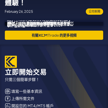
體驗！
February 26, 2025
公司新聞
Marks Its 10th Anniversary
Sponsors Medway Golf Club
攜手泰國生活風格社群
於雪梨舉辦獨家帆船贊助活動，
Corporate Video
走訪台北，傾聽真實市場聲音
成為市場分析師最有成就感的是什麼？- ASK
with Successful Launch of Jason Lau's
全球合作夥伴盛會 2025
for the Third Consecutive Year,
MUTEYOU 與 Monster Run Bkk，共同舉辦社
慶祝品牌成立十週年
Tim 第06集
New Book at the Hong Kong Book Fair
Launching “Hole-in-One” Challenge
群跑步活動
有關
的更多視頻
立即開始交易
只需三個簡單步驟！
填寫一些基本資訊
上傳所需文件
開設您的 MT4/MT5 帳戶