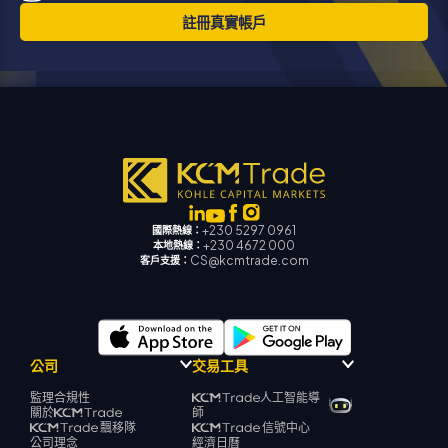
註冊真實帳戶
+230 5297 0961
國際熱線：
+230 4672 000
本地熱線：
CS@kcmtrade.com
客戶支援：
公司
交易工具
監理合規性
人工智能導
關於
師
飄移隊
信號中心
公司理念
經濟日曆