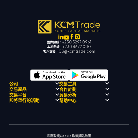
+230 5297 0961
國際熱線：
+230 4672 000
本地熱線：
CS@kcmtrade.com
客戶支援：
公司
交易工具
交易產品
合作計劃
監理合規性
人工智能導
交易平台
貿易分析
關於
師
外匯
介紹經紀人計劃
即將舉行的活動
幫助中心
飄移隊
信號中心
貴金屬
MetaTrader 4
市場分析團隊
公司理念
經濟日曆
能源與大宗商品
MetaTrader 5
即將舉行研討會
熱門問題
公司新聞
MT4 EA 支援
股票指數
網路終端
交易通知
聯絡我們
影片庫
交易計算器
股票差價合約
市場新聞
私隱政策
Cookie 政策
網站地圖