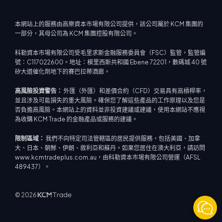
本網站上的服務由高樂資本市場有限公司提供，該公司屬於 KCM 集團的
一部分，其母公司為 KCM 集團控股有限公司。
科勒資本市場有限公司受毛里求斯金融服務委員會（FSC）監管，監管編
號：C117022600。地址：模里西斯共和國 Ebene 72201，數碼城 40 號
矽大道催化劑地下的賽巴拉蒂酒廊。
高風險投資警告：
外匯（外匯）和差價合約（CFD）交易具有高槓桿率，
並且涉及可能損失的重大風險。確保您了解這些產品的工作原理以及您是
否負擔高風險。本網站上的資料並非投資建議或建議，使用本網站不應視
為收購 KCM Trade 的金融產品或服務的建議。
限制區域：
我們不向特定司法管轄區的居民提供服務，包括美國、加拿
大、日本、朝鮮、伊朗、敘利亞和蘇丹。如果您居住在澳大利亞，請訪問
www.kcmtradeplus.com.au，由科勒資本市場有限公司營運（AFSL
489437）。
© 2026