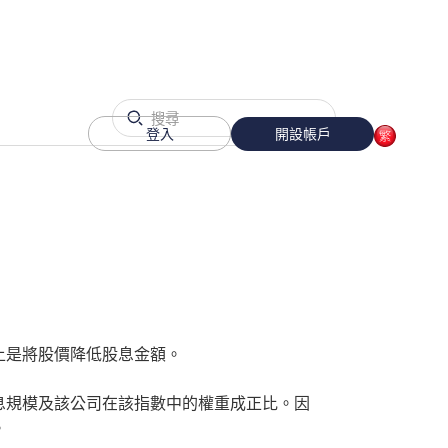
登入
開設帳戶
上是將股價降低股息金額。
息規模及該公司在該指數中的權重成正比。因
。