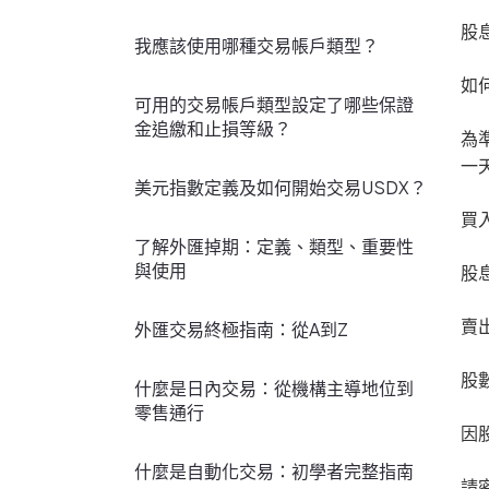
股
我應該使用哪種交易帳戶類型？
如
可用的交易帳戶類型設定了哪些保證
金追繳和止損等級？
為
一
美元指數定義及如何開始交易USDX？
買
了解外匯掉期：定義、類型、重要性
與使用
股
賣
外匯交易終極指南：從A到Z
股
什麼是日內交易：從機構主導地位到
零售通行
因
什麼是自動化交易：初學者完整指南
請