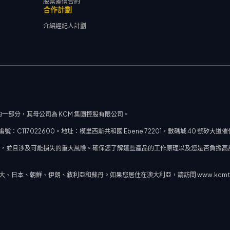
股票差價合約
合作計劃
介紹經紀人計劃
一部分，其母公司為 KCM 集團控股有限公司。
117022600。地址：模里西斯共和國 Ebene 72201，數碼城 40 號矽大
率，並且涉及可能損失的重大風險。確保您了解這些產品的工作原理以及您是否負擔高
本、朝鮮、伊朗、敘利亞和蘇丹。如果您居住在澳大利亞，請訪問 www.kcmtrade