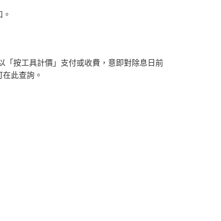
扣。
持股以「按工具計價」支付或收費，意即對除息日前
可在此查詢。