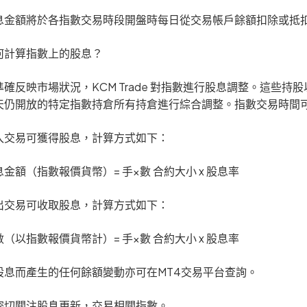
息金額將於各指數交易時段開盤時每日從交易帳戶餘額扣除或抵
何計算指數上的股息？
準確反映市場狀況，KCM Trade 對指數進行股息調整。這些
天仍開放的特定指數持倉所有持倉進行綜合調整。指數交易時間
入交易可獲得股息，計算方式如下：
息金額（指數報價貨幣）= 手×數 合約大小 x 股息率
出交易可收取股息，計算方式如下：
數（以指數報價貨幣計）= 手×數 合約大小 x 股息率
股息而產生的任何餘額變動亦可在MT4交易平台查詢。
密切關注股息更新，交易相關指數。