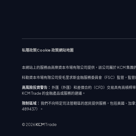
私隱政策
Cookie 政策
網站地圖
本網站上的服務由高樂資本市場有限公司提供，該公司屬於 KCM 集團的
科勒資本市場有限公司受毛里求斯金融服務委員會（FSC）監管，監管編號：C
高風險投資警告：
外匯（外匯）和差價合約（CFD）交易具有高槓桿
KCM Trade 的金融產品或服務的建議。
限制區域：
我們不向特定司法管轄區的居民提供服務，包括美國、加拿大、日
489437）。
© 2026