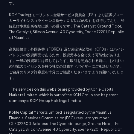
す。
KCM Tradeはモーリシャス金融サービス委員会（FSI）より証券ブロー
カーライセンス（ライセンス番号：C117022600）を取得しており、登
録及び事業所所在地は以下の通りです：The Catalyst, Ground Floor,
The Catalyst, Silicon Avenue, 40 Cybercity, Ebene 72201, Republic
of Mauritius
高风险警告：外国為替（FOREX）及び差金決済取引（CFDs）はハイレ
バレッジの投資商品であるため、投資元本を全て失う可能性がありま
す。一般の投資家には適しておらず、取引を開始される前に、お住まい
の地域のライセンスを持つ独立の財務アドバイザーにご相談いただき、
ご自身のリスク許容度を十分にご確認くださいますようお願いいたしま
す。
The services on this website are provided by Kohle Capital
Markets Limited, which is part of the KCM Group and its parent
company is KCM Group Holdings Limited.
Kohle Capital Markets Limited is regulated by the Mauritius
Financial Services Commission (FSC), regulatory number:
C117022600. Address: The Cyberati Lounge, Ground Floor, The
Catalyst, Silicon Avenue, 40 Cybercity, Ebene 72201, Republic of