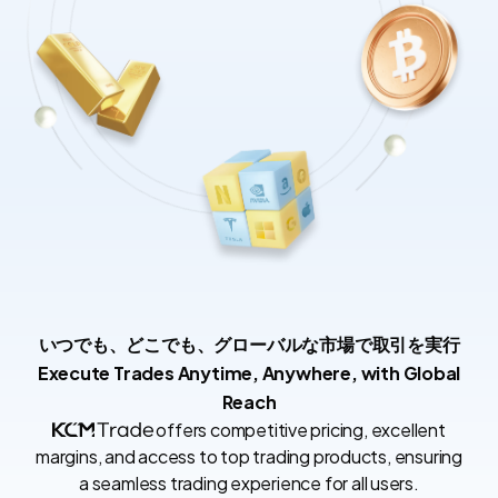
いつでも、どこでも、グローバルな市場で取引を実行
Execute Trades Anytime, Anywhere, with Global
Reach
offers competitive pricing, excellent
margins, and access to top trading products, ensuring
a seamless trading experience for all users.